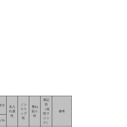
筆記
ノン
性
持力
名入
重ね
スリ
（油
れ適
貼り
備考
ップ
性マ
性
性
性
ジッ
/1h
ク）