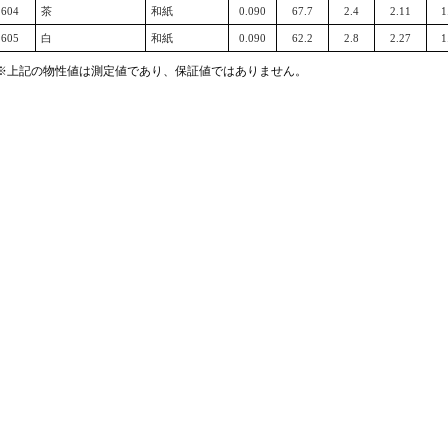
604
茶
和紙
0.090
67.7
2.4
2.11
1
605
白
和紙
0.090
62.2
2.8
2.27
1
※上記の物性値は測定値であり、保証値ではありません。