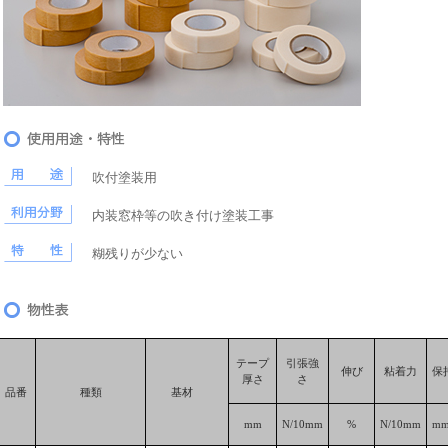
吹付塗装用
内装窓枠等の吹き付け塗装工事
糊残りが少ない
テープ
引張強
伸び
粘着力
保
厚さ
さ
品番
種類
基材
mm
N/10mm
%
N/10mm
mm