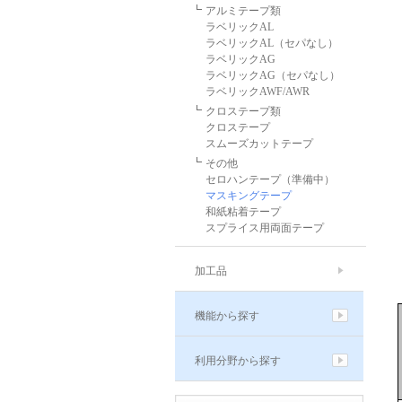
アルミテープ類
ラベリックAL
ラベリックAL（セパなし）
ラベリックAG
ラベリックAG（セパなし）
ラベリックAWF/AWR
クロステープ類
クロステープ
スムーズカットテープ
その他
セロハンテープ（準備中）
マスキングテープ
和紙粘着テープ
スプライス用両面テープ
加工品
機能から探す
利用分野から探す