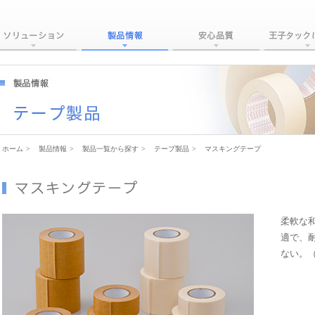
ホーム
>
製品情報
>
製品一覧から探す
>
テープ製品
>
マスキングテープ
柔軟な
適で、
ない。